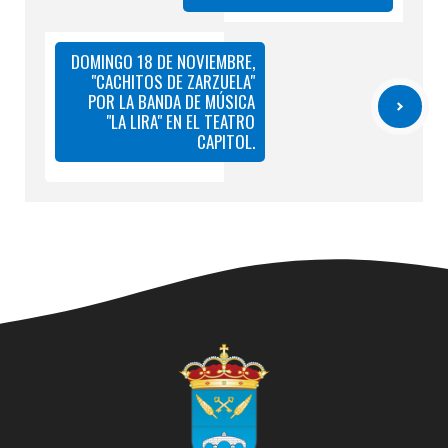
DOMINGO 18 DE NOVIEMBRE,
"CACHITOS DE ZARZUELA"
POR LA BANDA DE MÚSICA
"LA LIRA" EN EL TEATRO
CAPITOL.