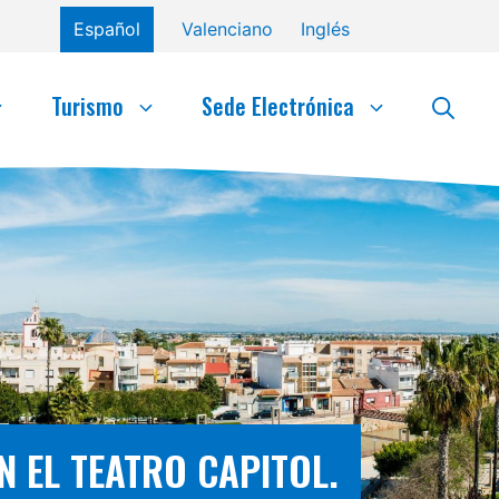
Español
Valenciano
Inglés
Turismo
Sede Electrónica
N EL TEATRO CAPITOL.