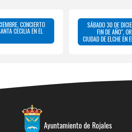
CIEMBRE, CONCIERTO
SÁBADO 30 DE DICI
SANTA CECILIA EN EL
FIN DE AÑO", O
CIUDAD DE ELCHE EN 
Ayuntamiento de Rojales