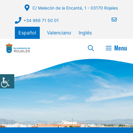
Saltar
C/ Malecón de la Encantá, 1 - 03170 Rojales
al
contenido
+34 966 71 50 01
Español
Valenciano
Inglés
Menu