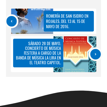
ROMERÍA DE SAN ISIDRO EN
ROJALES. DEL 13 AL 15 DE
MAYO DE 2016.
SÁBADO 28 DE MAYO.
CONCIERTO DE MÚSICA
FESTERA A CARGO DE LA
BANDA DE MÚSICA LA LIRA EN
EL TEATRO CAPITOL.