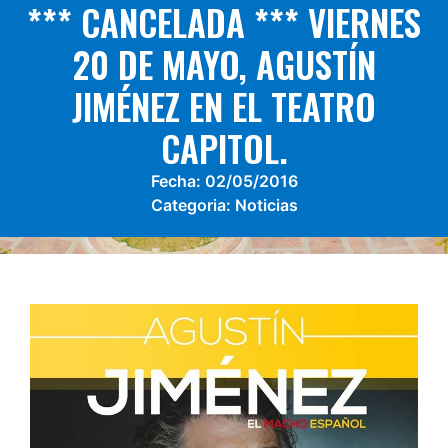
*** CANCELADA *** VIERNES
20 DE MAYO, AGUSTÍN
JIMÉNEZ EN EL TEATRO
CAPITOL.
Fecha:
02/05/2016
Categoria:
Noticias