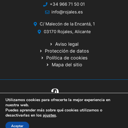
+34 966 71 50 01
info@rojales.es
C/ Malecón de la Encantá, 1
03170 Rojales, Alicante
Aviso legal
Protección de datos
Política de cookies
Mapa del sitio
Utilizamos cookies para ofrecerte la mejor experiencia en
© 2020 Web desarrollada por el Servicio de Informática de Diputación
nuestra web.
de Alicante
Puedes aprender más sobre qué cookies utilizamos o
desactivarlas en los
ajustes
.
Aceptar