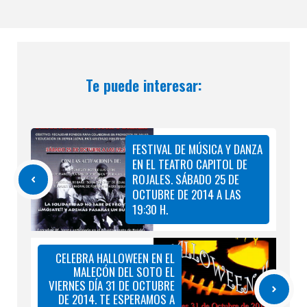
Te puede interesar:
FESTIVAL DE MÚSICA Y DANZA
EN EL TEATRO CAPITOL DE
ROJALES. SÁBADO 25 DE
OCTUBRE DE 2014 A LAS
19:30 H.
CELEBRA HALLOWEEN EN EL
MALECÓN DEL SOTO EL
VIERNES DÍA 31 DE OCTUBRE
DE 2014. TE ESPERAMOS A