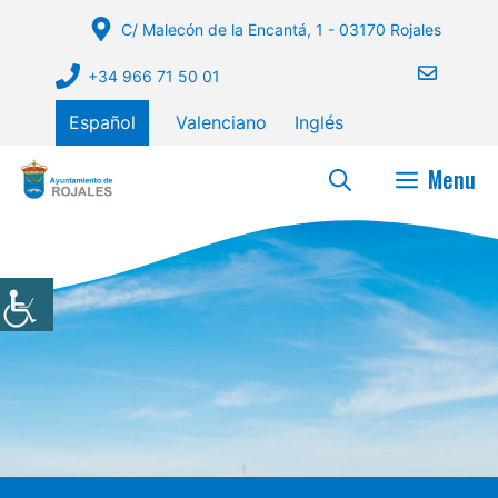
Saltar
C/ Malecón de la Encantá, 1 - 03170 Rojales
al
contenido
+34 966 71 50 01
Español
Valenciano
Inglés
Menu