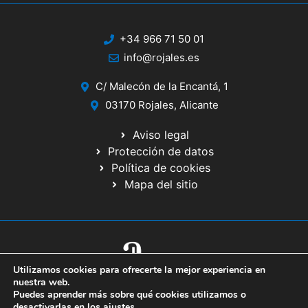
+34 966 71 50 01
info@rojales.es
C/ Malecón de la Encantá, 1
03170 Rojales, Alicante
Aviso legal
Protección de datos
Política de cookies
Mapa del sitio
Utilizamos cookies para ofrecerte la mejor experiencia en
© 2020 Web desarrollada por el Servicio de Informática de Diputación
nuestra web.
de Alicante
Puedes aprender más sobre qué cookies utilizamos o
desactivarlas en los
ajustes
.