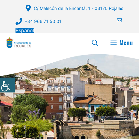
Saltar
C/ Malecón de la Encantá, 1 - 03170 Rojales
al
contenido
+34 966 71 50 01
Español
Menu