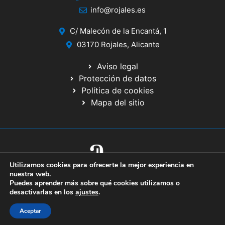
info@rojales.es
C/ Malecón de la Encantá, 1
03170 Rojales, Alicante
Aviso legal
Protección de datos
Política de cookies
Mapa del sitio
Utilizamos cookies para ofrecerte la mejor experiencia en
© 2020 Web desarrollada por el Servicio de Informática de Diputación
nuestra web.
de Alicante
Puedes aprender más sobre qué cookies utilizamos o
desactivarlas en los
ajustes
.
Aceptar