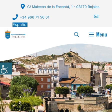
Saltar
C/ Malecón de la Encantá, 1 - 03170 Rojales
al
contenido
+34 966 71 50 01
Español
Menu