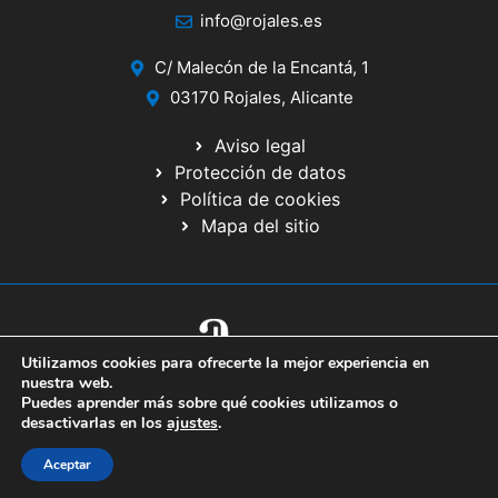
info@rojales.es
C/ Malecón de la Encantá, 1
03170 Rojales, Alicante
Aviso legal
Protección de datos
Política de cookies
Mapa del sitio
Utilizamos cookies para ofrecerte la mejor experiencia en
© 2020 Web desarrollada por el Servicio de Informática de Diputación
nuestra web.
de Alicante
Puedes aprender más sobre qué cookies utilizamos o
desactivarlas en los
ajustes
.
Aceptar