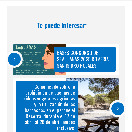
Te puede interesar:
BASES CONCURSO DE
SEVILLANAS 2025 ROMERÍA
SAN ISIDRO ROJALES
Comunicado sobre la
prohibición de quemas de
residuos vegetales agrícolas
y la utilización de las
barbacoas en el parque el
Recorral durante el 17 de
abril al 28 de abril, ambos
inclusive.