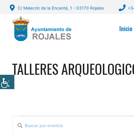
Saltar
C/ Malecón de la Encantá, 1 - 03170 Rojales
+3
al
contenido
Inicio
TALLERES ARQUEOLOGIC
Eventos
N
I
a
n