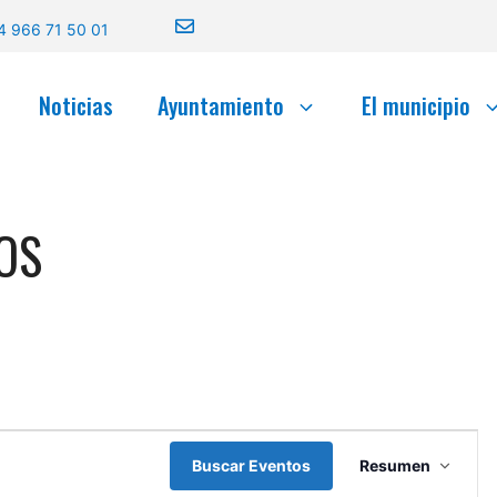
4 966 71 50 01
Noticias
Ayuntamiento
El municipio
OS
N
Buscar Eventos
Resumen
a