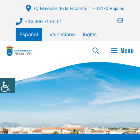
Saltar
C/ Malecón de la Encantá, 1 - 03170 Rojales
al
contenido
+34 966 71 50 01
Español
Valenciano
Inglés
Menu