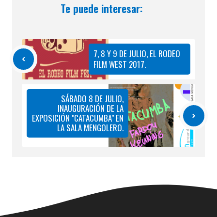
Te puede interesar:
7, 8 Y 9 DE JULIO, EL RODEO
FILM WEST 2017.
SÁBADO 8 DE JULIO,
INAUGURACIÓN DE LA
EXPOSICIÓN "CATACUMBA" EN
LA SALA MENGOLERO.