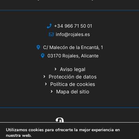
+34 966 71 50 01
info@rojales.es
C/ Malecón de la Encantá, 1
03170 Rojales, Alicante
Aviso legal
Protección de datos
Política de cookies
Mapa del sitio
Utilizamos cookies para ofrecerte la mejor experiencia en
© 2020 Web desarrollada por el Servicio de Informática de Diputación
nuestra web.
de Alicante