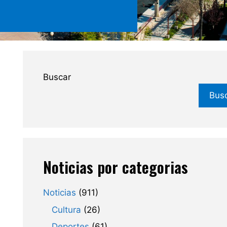
Buscar
Bus
Noticias por categorias
Noticias
(911)
Cultura
(26)
Deportes
(61)