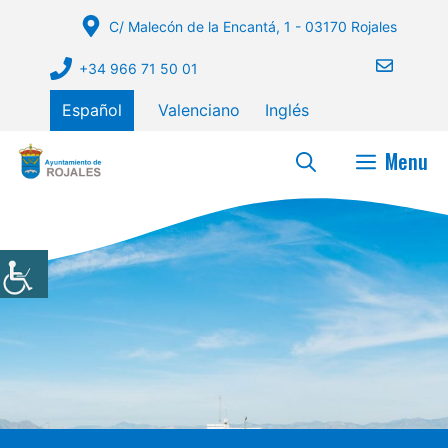
Saltar
C/ Malecón de la Encantá, 1 - 03170 Rojales
al
contenido
+34 966 71 50 01
Español
Valenciano
Inglés
Menu