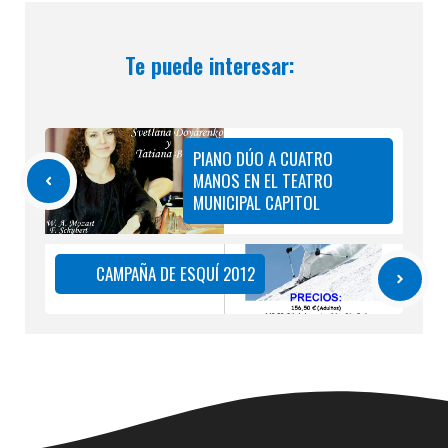
Te puede interesar:
PIANO DÚO A CUATRO
MANOS EN EL TEATRO
MUNICIPAL CAPITOL
CAMPAÑA DE ESQUÍ 2012