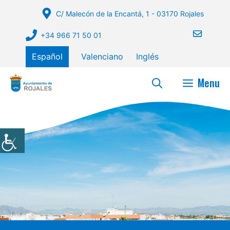
Saltar
C/ Malecón de la Encantá, 1 - 03170 Rojales
al
contenido
+34 966 71 50 01
Español
Valenciano
Inglés
Menu