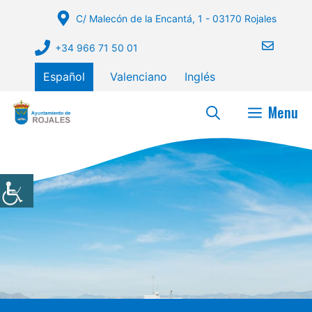
Saltar
C/ Malecón de la Encantá, 1 - 03170 Rojales
al
contenido
+34 966 71 50 01
Español
Valenciano
Inglés
Menu