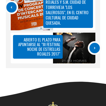
ROJALES Y S.M. CIUDAD DE
TORREVIEJA "LOS
SALEROSOS", EN EL CENTRO
CULTURAL DE CIUDAD
QUESADA.
ABIERTO EL PLAZO PARA
APUNTARSE AL “III FESTIVAL
NOCHE DE ESTRELLAS
ROJALES 2017″