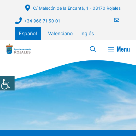
Saltar
C/ Malecón de la Encantá, 1 - 03170 Rojales
al
contenido
+34 966 71 50 01
Español
Valenciano
Inglés
Menu