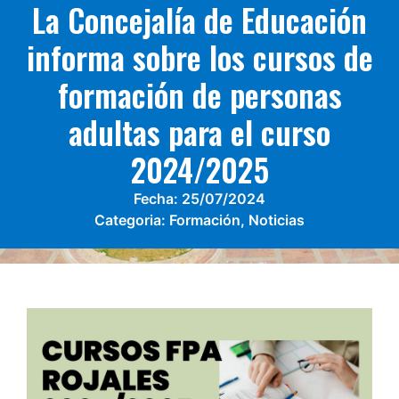
La Concejalía de Educación
informa sobre los cursos de
formación de personas
adultas para el curso
2024/2025
Fecha:
25/07/2024
Categoria:
Formación
,
Noticias