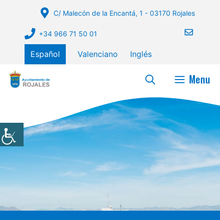
Saltar
C/ Malecón de la Encantá, 1 - 03170 Rojales
al
contenido
+34 966 71 50 01
Español
Valenciano
Inglés
Menu