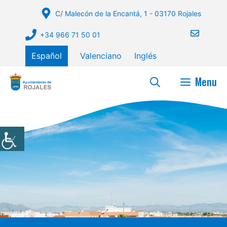
Saltar
C/ Malecón de la Encantá, 1 - 03170 Rojales
al
contenido
+34 966 71 50 01
Español
Valenciano
Inglés
Menu