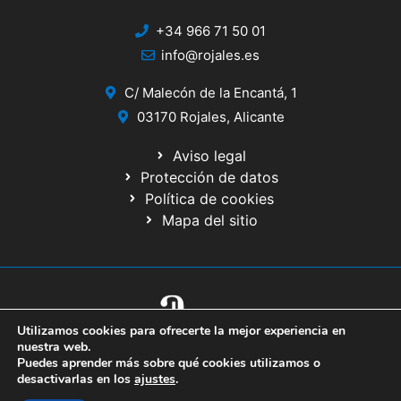
+34 966 71 50 01
info@rojales.es
C/ Malecón de la Encantá, 1
03170 Rojales, Alicante
Aviso legal
Protección de datos
Política de cookies
Mapa del sitio
Utilizamos cookies para ofrecerte la mejor experiencia en
© 2020 Web desarrollada por el Servicio de Informática de Diputación
nuestra web.
de Alicante
Puedes aprender más sobre qué cookies utilizamos o
desactivarlas en los
ajustes
.