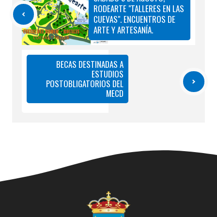
RODEARTE "TALLERES EN LAS
CUEVAS". ENCUENTROS DE
ARTE Y ARTESANÍA.
BECAS DESTINADAS A
ESTUDIOS
POSTOBLIGATORIOS DEL
MECD