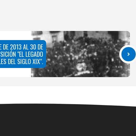
E DE 2013 AL 30 DE
SICIÓN "EL LEGADO
ES DEL SIGLO XIX".