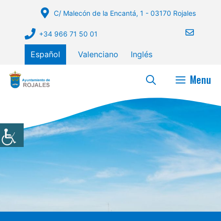
Saltar
C/ Malecón de la Encantá, 1 - 03170 Rojales
al
contenido
+34 966 71 50 01
Español
Valenciano
Inglés
Menu