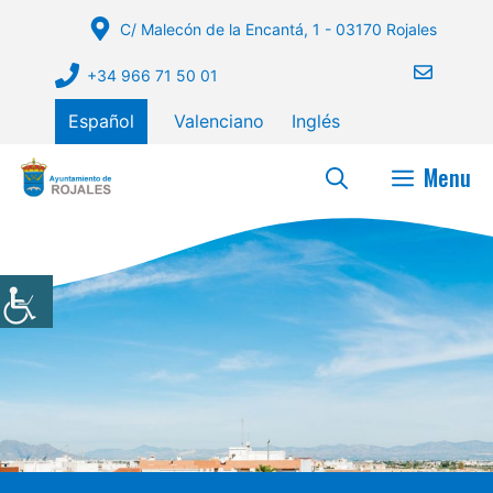
Saltar
C/ Malecón de la Encantá, 1 - 03170 Rojales
al
contenido
+34 966 71 50 01
Español
Valenciano
Inglés
Menu