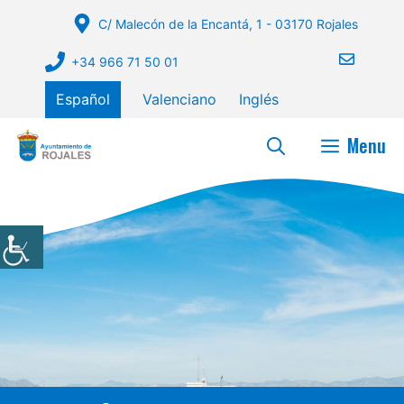
Saltar
C/ Malecón de la Encantá, 1 - 03170 Rojales
al
contenido
+34 966 71 50 01
Español
Valenciano
Inglés
Menu