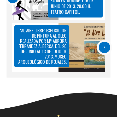
ROJALES. DOMINGO 16 DE
JUNIO DE 2013. 20:00 H.
TEATRO CAPITOL.
"AL AIRE LIBRE" EXPOSICIÓN
DE PINTURA AL ÓLEO
REALIZADA POR Mª AURORA
FERRÁNDEZ ALBERCA. DEL 20
DE JUNIO AL 13 DE JULIO DE
2013. MUSEO
ARQUEOLÓGICO DE ROJALES.