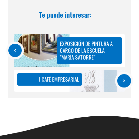
Te puede interesar:
EXPOSICIÓN DE PINTURA A
CARGO DE LA ESCUELA
"MARÍA SATORRE"
I CAFÉ EMPRESARIAL