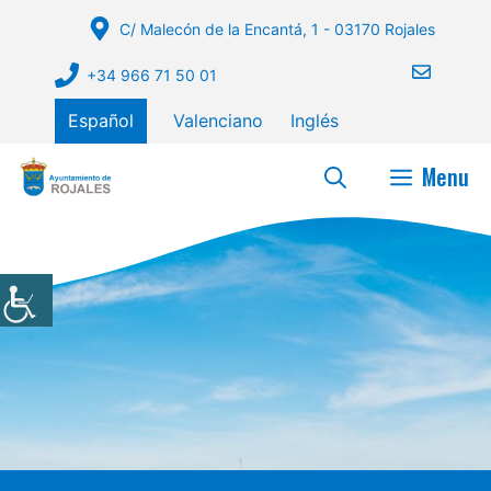
Saltar
C/ Malecón de la Encantá, 1 - 03170 Rojales
al
contenido
+34 966 71 50 01
Español
Valenciano
Inglés
Menu