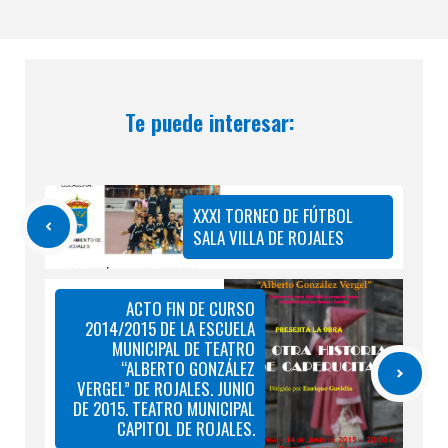
Te puede interesar:
XXXI TORNEO DE FÚTBOL
SALA VILLA DE ROJALES
ACTO FIN DE CURSO
2014/2015 DE LA ESCUELA
MUNICIPAL DE TEATRO
“ALBERTO GONZÁLEZ
VERGEL” DE ROJALES. JUNIO
DE 2015. TEATRO MUNICIPAL
CAPITOL DE ROJALES.