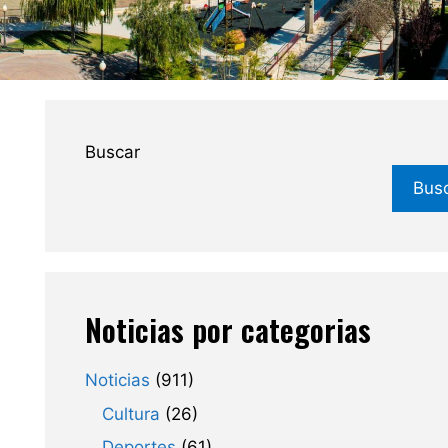
Buscar
Bus
Noticias por categorias
Noticias
(911)
Cultura
(26)
Deportes
(61)