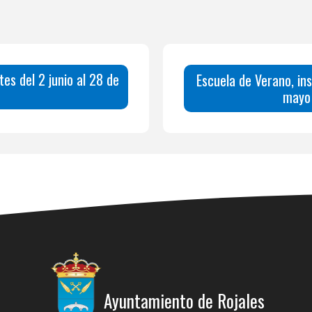
es del 2 junio al 28 de
Escuela de Verano, ins
mayo 
Ayuntamiento de Rojales