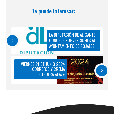
Te puede interesar:
LA DIPUTACIÓN DE ALICANTE
CONCEDE SUBVENCIONES AL
AYUNTAMIENTO DE ROJALES
VIERNES 21 DE JUNIO 2024
CORREFOC Y CREMÁ
HOGUERA «PAZ»