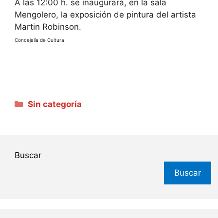
A las 12:00 h. se inaugurará, en la sala
Mengolero, la exposición de pintura del artista
Martin Robinson.
Concejalía de Cultura
Categorías
Sin categoría
Buscar
Buscar