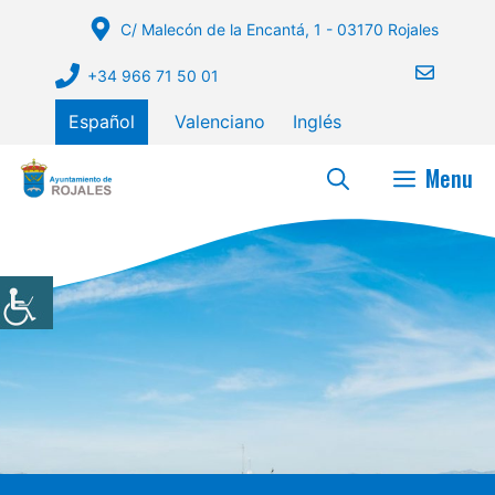
Saltar
C/ Malecón de la Encantá, 1 - 03170 Rojales
al
contenido
+34 966 71 50 01
Español
Valenciano
Inglés
Menu