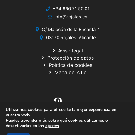
+34 966 71 50 01
info@rojales.es
C/ Malecón de la Encantá, 1
03170 Rojales, Alicante
Aviso legal
Protección de datos
Política de cookies
Mapa del sitio
Utilizamos cookies para ofrecerte la mejor experiencia en
© 2020 Web desarrollada por el Servicio de Informática de Diputación
nuestra web.
de Alicante
Puedes aprender más sobre qué cookies utilizamos o
desactivarlas en los
ajustes
.