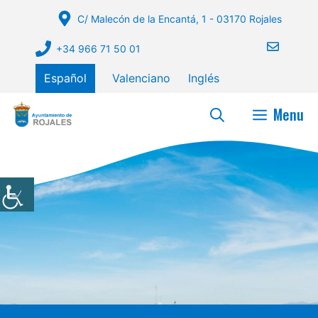
Saltar
C/ Malecón de la Encantá, 1 - 03170 Rojales
al
contenido
+34 966 71 50 01
Español
Valenciano
Inglés
Menu