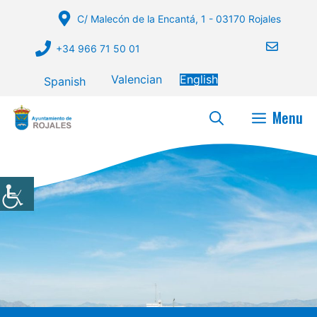
Skip
C/ Malecón de la Encantá, 1 - 03170 Rojales
to
content
+34 966 71 50 01
Valencian
English
Spanish
Menu