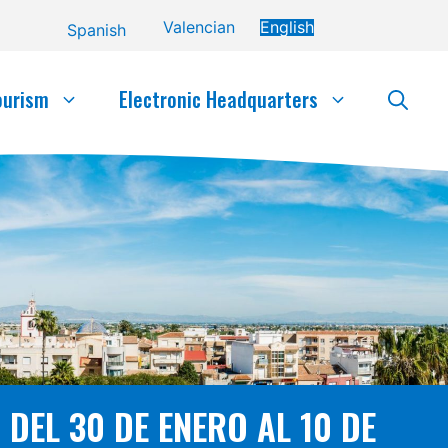
Valencian
English
Spanish
ourism
Electronic Headquarters
DEL 30 DE ENERO AL 10 DE