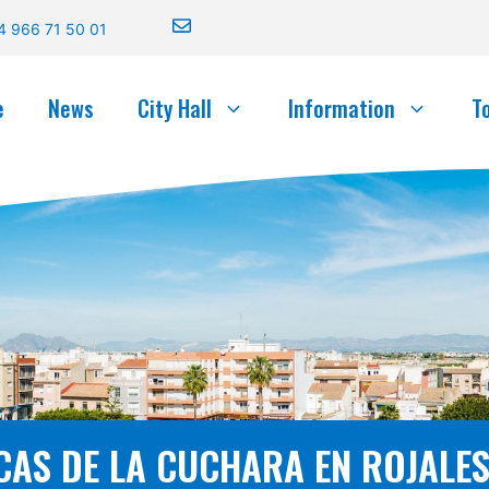
4 966 71 50 01
e
News
City Hall
Information
T
S DE LA CUCHARA EN ROJALES 