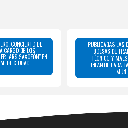
ERO, CONCIERTO DE
PUBLICADAS LAS 
A CARGO DE LOS
BOLSAS DE TRA
ER "ARS SAXOFÓN" EN
TÉCNICO Y MAES
AL DE CIUDAD
INFANTIL PARA L
MUNI