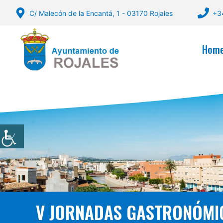
Skip
C/ Malecón de la Encantá, 1 - 03170 Rojales
+3
to
content
Hom
V JORNADAS GASTRONÓMICA