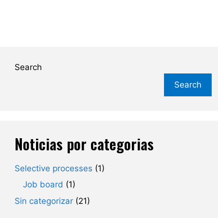
g
a
a
n
t
d
i
V
o
Search
n
i
Search
e
w
s
Noticias por categorias
N
Selective processes
(1)
a
Job board
(1)
v
Sin categorizar
(21)
i