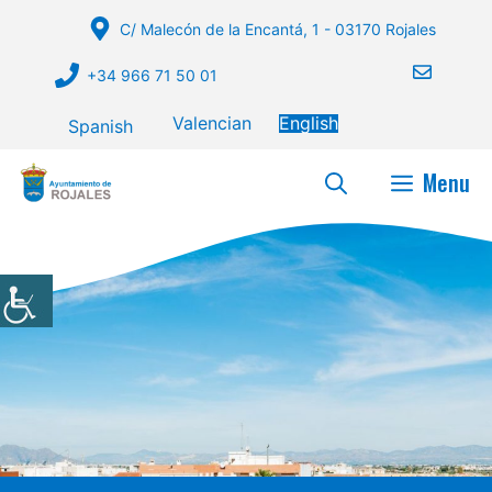
Skip
C/ Malecón de la Encantá, 1 - 03170 Rojales
to
content
+34 966 71 50 01
Valencian
English
Spanish
Menu