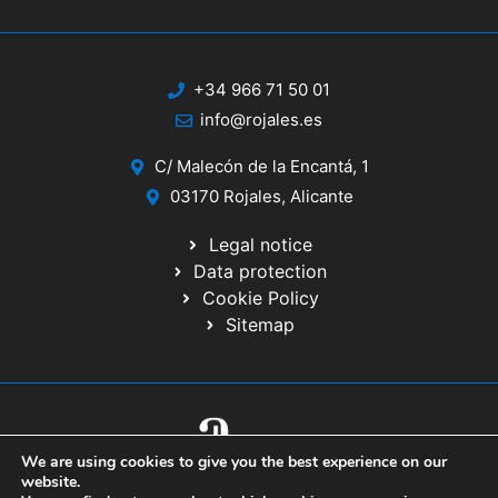
+34 966 71 50 01
info@rojales.es
C/ Malecón de la Encantá, 1
03170 Rojales, Alicante
Legal notice
Data protection
Cookie Policy
Sitemap
We are using cookies to give you the best experience on our
© 2020 Website developed by the IT Service of the Alicante Provincial
website.
Council