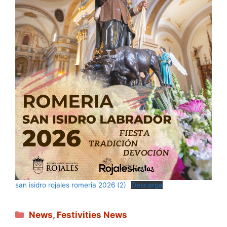
san isidro rojales romeria 2026 (2)
Descarga
Categories
News
,
Festivities News