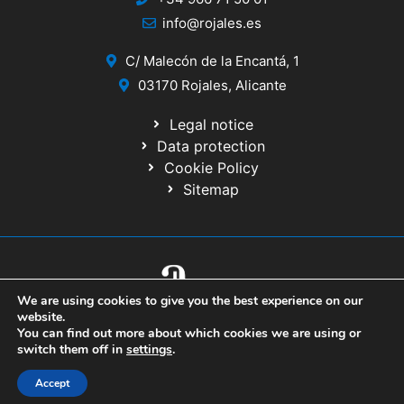
info@rojales.es
C/ Malecón de la Encantá, 1
03170 Rojales, Alicante
Legal notice
Data protection
Cookie Policy
Sitemap
We are using cookies to give you the best experience on our
© 2020 Website developed by the IT Service of the Alicante Provincial
website.
Council
You can find out more about which cookies we are using or
switch them off in
settings
.
Accept