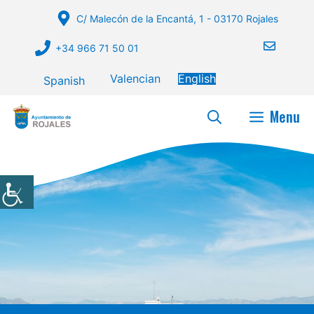
Skip
C/ Malecón de la Encantá, 1 - 03170 Rojales
to
content
+34 966 71 50 01
Valencian
English
Spanish
Menu