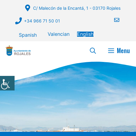
Skip
C/ Malecón de la Encantá, 1 - 03170 Rojales
to
content
+34 966 71 50 01
Valencian
English
Spanish
Menu