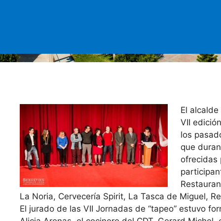
El alcalde
VII edició
los pasado
que duran
ofrecidas 
participan
Restauran
La Noria, Cervecería Spirit, La Tasca de Miguel, 
El jurado de las VII Jornadas de “tapeo” estuvo fo
Alicia Arenas, el cocinero del CDT, Gerard Michel, 