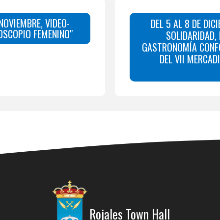
NOVIEMBRE, VIDEO-
DEL 5 AL 8 DE DIC
OSCOPIO FEMENINO"
SOLIDARIDAD, 
GASTRONOMÍA CONF
DEL VII MERCAD
Rojales Town Hall