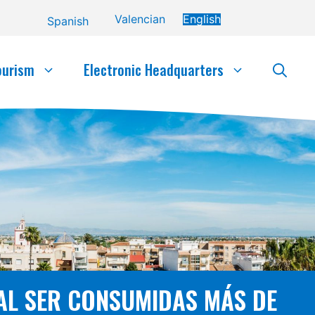
Valencian
English
Spanish
ourism
Electronic Headquarters
 AL SER CONSUMIDAS MÁS DE