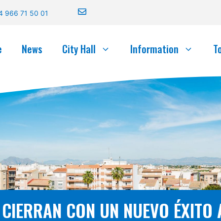
4 966 71 50 01
e
News
City Hall
Information
T
 CIERRAN CON UN NUEVO ÉXITO