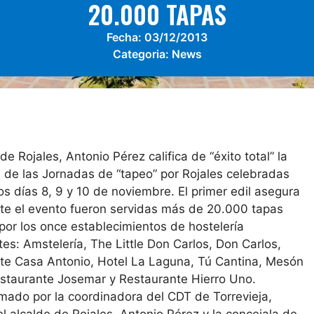
20.000 TAPAS
Fecha:
03/12/2013
Categoria:
News
 de Rojales, Antonio Pérez califica de “éxito total” la
n de las Jornadas de “tapeo” por Rojales celebradas
s días 8, 9 y 10 de noviembre. El primer edil asegura
te el evento fueron servidas más de 20.000 tapas
por los once establecimientos de hostelería
tes: Amstelería, The Little Don Carlos, Don Carlos,
te Casa Antonio, Hotel La Laguna, Tú Cantina, Mesón
Restaurante Josemar y Restaurante Hierro Uno.
rmado por la coordinadora del CDT de Torrevieja,
el alcalde de Rojales, Antonio Pérez y la concejala de