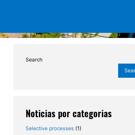
Search
Sea
Noticias por categorias
Selective processes
(1)