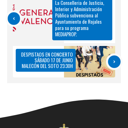
La Conselleria de Justicia,
Interior y Administración
Pública subvenciona al
Ayuntamiento de Rojales
para su programa
MEDIAPROP.
DESPISTAOS EN CONCIERTO
SÁBADO 17 DE JUNIO
MALECÓN DEL SOTO 23:30H