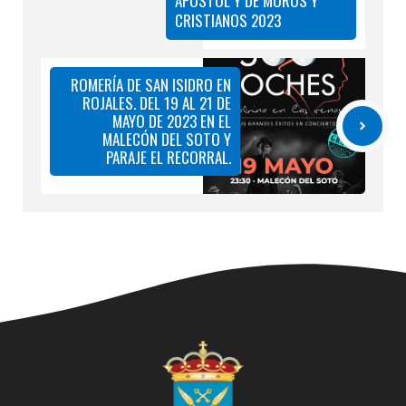
APÓSTOL Y DE MOROS Y
CRISTIANOS 2023
ROMERÍA DE SAN ISIDRO EN
ROJALES. DEL 19 AL 21 DE
MAYO DE 2023 EN EL
MALECÓN DEL SOTO Y
PARAJE EL RECORRAL.