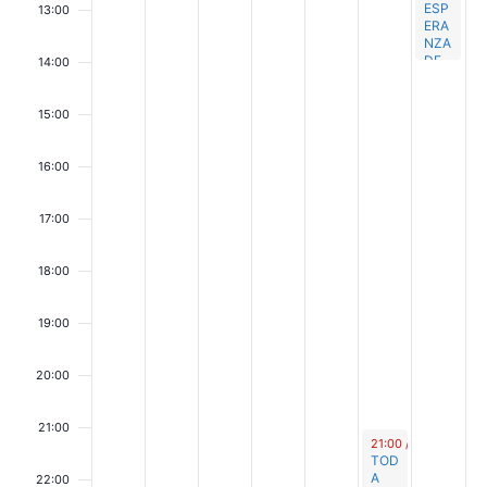
f
ESP
n
13:00
ERA
E
NZA
DE
14:00
v
LAS
TRÚ
e
FUL
15:00
AS
n
16:00
t
17:00
s
18:00
19:00
20:00
21:00
June 7, 2025
21:00
/
23:30
TOD
A
22:00