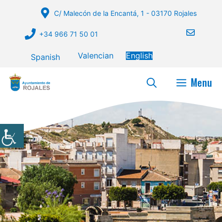
Skip
C/ Malecón de la Encantá, 1 - 03170 Rojales
to
content
+34 966 71 50 01
Valencian
English
Spanish
Menu