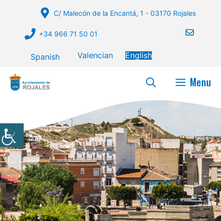
Skip
C/ Malecón de la Encantá, 1 - 03170 Rojales
to
content
+34 966 71 50 01
Valencian
English
Spanish
Menu