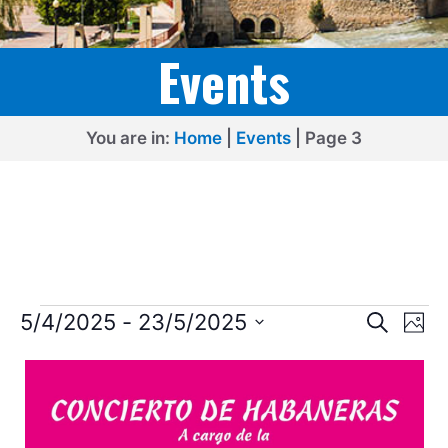
Events
You are in:
Home
|
Events
|
Page 3
Events
E
E
5/4/2025
 - 
23/5/2025
S
P
e
v
v
S
h
L
a
o
e
e
r
e
t
i
l
c
n
o
n
h
e
s
t