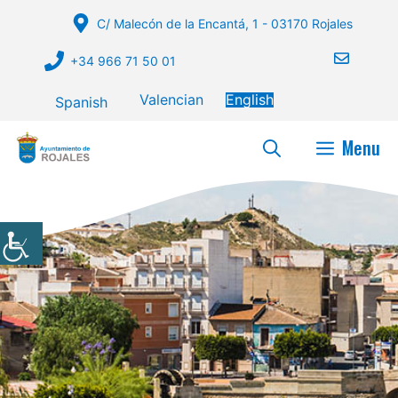
Skip
C/ Malecón de la Encantá, 1 - 03170 Rojales
to
content
+34 966 71 50 01
Valencian
English
Spanish
Menu