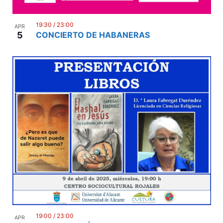
i
h
e
o
19:30
/
23:00
APR
w
5
CONCIERTO DE HABANERAS
t
s
o
N
V
a
i
v
e
i
w
g
a
t
i
o
19:00
/
23:00
APR