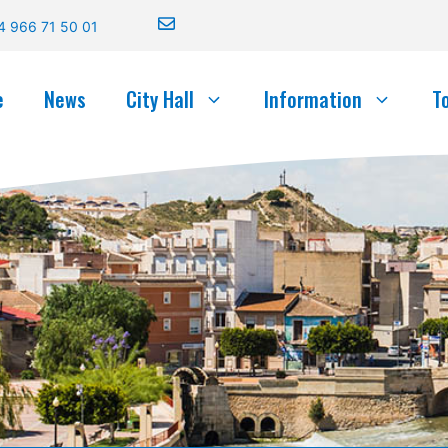
4 966 71 50 01
e
News
City Hall
Information
T