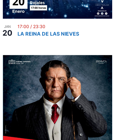
17:00
/
23:30
JAN
20
LA REINA DE LAS NIEVES