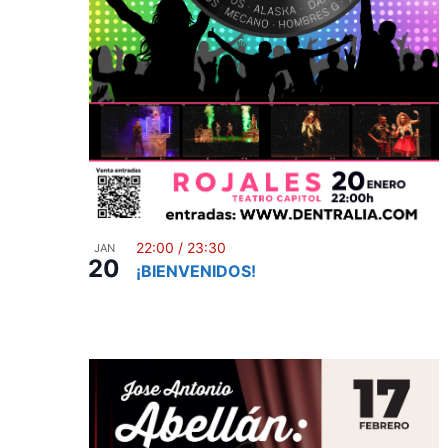
n
22:00
/
23:30
JAN
20
¡BIENVENIDOS!