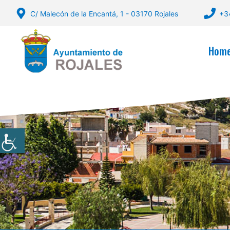
Skip
C/ Malecón de la Encantá, 1 - 03170 Rojales
+3
to
content
Hom