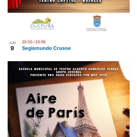
20:30
/
23:59
JUN
9
Segismundo Crusoe