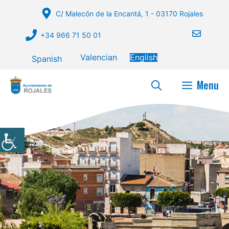
Skip
C/ Malecón de la Encantá, 1 - 03170 Rojales
to
content
+34 966 71 50 01
Valencian
English
Spanish
Menu