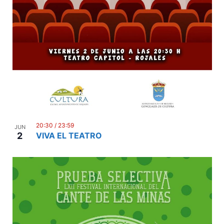
n
20:30
/
23:59
JUN
2
VIVA EL TEATRO