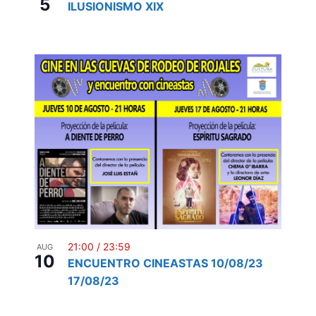
5
ILUSIONISMO XIX
21:00
/
23:59
AUG
10
ENCUENTRO CINEASTAS 10/08/23
17/08/23