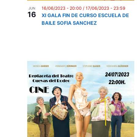
i
e
e
16/06/2023 - 20:00
/
17/06/2023 - 23:59
JUN
n
n
16
w
XI GALA FIN DE CURSO ESCUELA DE
t
P
BAILE SOFIA SANCHEZ
s
s
h
b
N
o
y
a
K
t
v
e
o
y
i
w
V
g
o
i
r
a
d
e
t
.
w
i
o