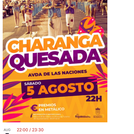
22:00
/
23:30
AUG