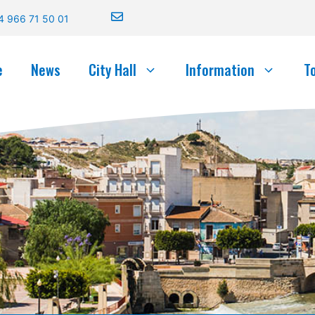
4 966 71 50 01
e
News
City Hall
Information
T