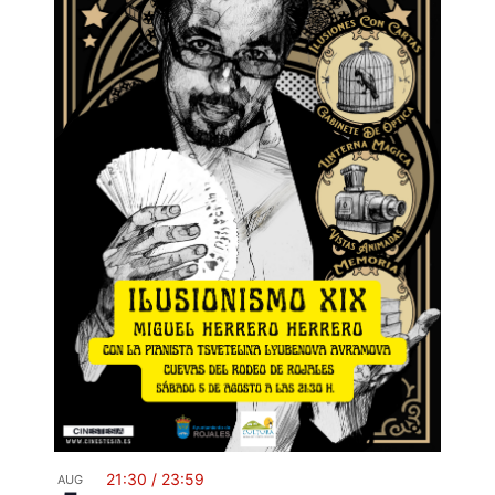
21:30
/
23:59
AUG