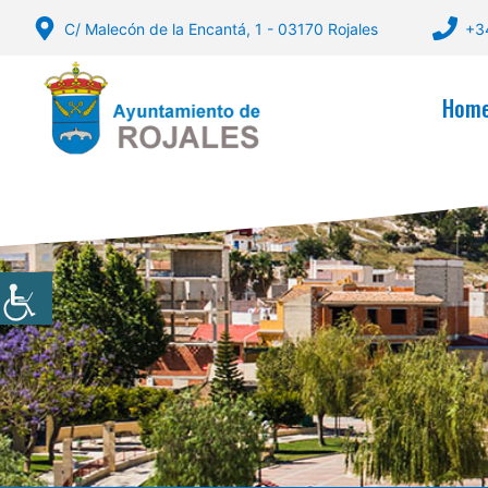
Skip
C/ Malecón de la Encantá, 1 - 03170 Rojales
+3
to
content
Hom