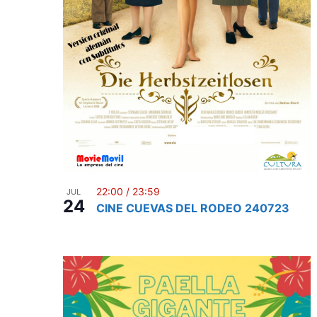
n
22:00
/
23:59
JUL
24
CINE CUEVAS DEL RODEO 240723