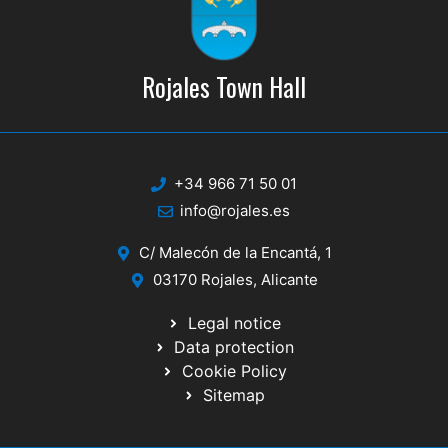
20:30
/
23:30
JUN
n
13
PARES O NONES
Teatro Capitol
Rojales Town Hall
20:00
JUN
18
GALA FIN DE CURSO
Malecón del Soto
+34 966 71 50 01
22:00
/
23:30
JUN
21
info@rojales.es
CORREFOCS
Malecón del Soto
C/ Malecón de la Encantá, 1
03170 Rojales, Alicante
Legal notice
Data protection
Cookie Policy
Sitemap