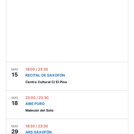
c
t
V
t
s
i
d
e
a
S
t
w
e
e
s
.
a
N
r
a
c
v
18:00
/
23:30
MAY
15
RECITAL DE SAXOFÓN
i
h
Centro Cultural C/ El Pino
g
a
a
23:00
/
23:30
MAY
n
18
t
AIRE PURO
d
Malecón del Soto
i
V
o
18:30
/
23:30
MAY
n
29
ARS SAXOFÓN