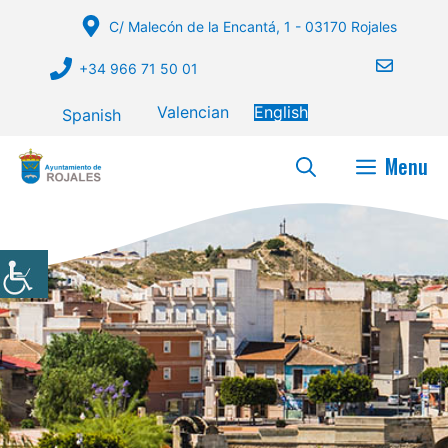
Skip
C/ Malecón de la Encantá, 1 - 03170 Rojales
to
content
+34 966 71 50 01
Valencian
English
Spanish
Menu