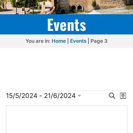
Events
You are in:
Home
|
Events
|
Page 3
Events
E
E
15/5/2024
 - 
21/6/2024
S
M
e
v
v
S
a
a
p
e
e
r
e
l
c
n
n
h
e
t