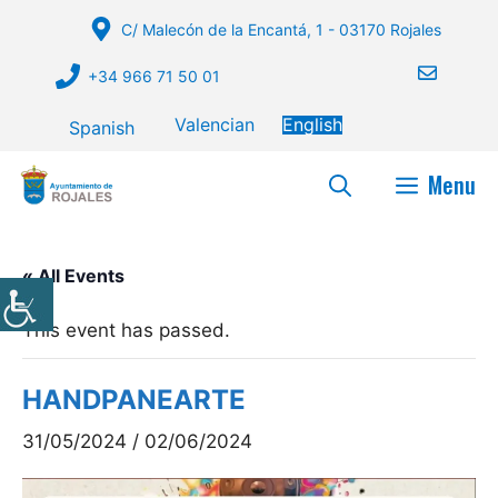
Skip
C/ Malecón de la Encantá, 1 - 03170 Rojales
to
content
+34 966 71 50 01
Valencian
English
Spanish
Menu
« All Events
This event has passed.
HANDPANEARTE
31/05/2024
/
02/06/2024