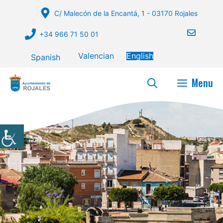
Skip
C/ Malecón de la Encantá, 1 - 03170 Rojales
to
content
+34 966 71 50 01
Valencian
English
Spanish
Menu