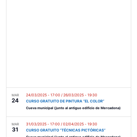
p
e
e
r
e
l
c
n
n
h
e
t
c
t
V
t
s
i
d
e
a
S
t
w
e
e
s
.
a
N
r
a
c
v
24/03/2025 - 17:00
/
26/03/2025 - 19:30
MAR
24
CURSO GRATUITO DE PINTURA “EL COLOR”
i
h
Cueva municipal (junto al antiguo edificio de Mercadona)
g
a
a
31/03/2025 - 17:00
/
02/04/2025 - 19:30
MAR
n
31
t
CURSO GRATUITO “TÉCNICAS PICTÓRICAS”
Cueva municipal (junto al antiguo edificio de Mercadona)