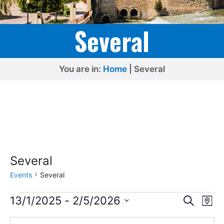
Several
You are in:
Home
|
Several
Several
Events
Several
Events
E
E
13/1/2025
 - 
2/5/2026
S
M
e
v
v
S
a
a