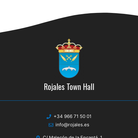
Rojales Town Hall
+34 966 71 50 01
info@rojales.es
C/ Malecón de la Encantá, 1