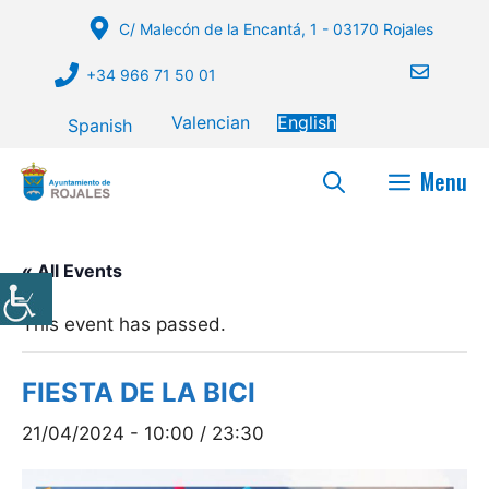
Skip
C/ Malecón de la Encantá, 1 - 03170 Rojales
to
content
+34 966 71 50 01
Valencian
English
Spanish
Menu
« All Events
This event has passed.
FIESTA DE LA BICI
21/04/2024 - 10:00
/
23:30