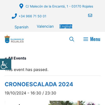
Skip
C/ Malecón de la Encantá, 1 - 03170 Rojales
to
content
+34 966 71 50 01
Valencian
English
Spanish
Menu
« All Events
This event has passed.
CRONOESCALADA 2024
19/10/2024 - 16:30
/
23:30