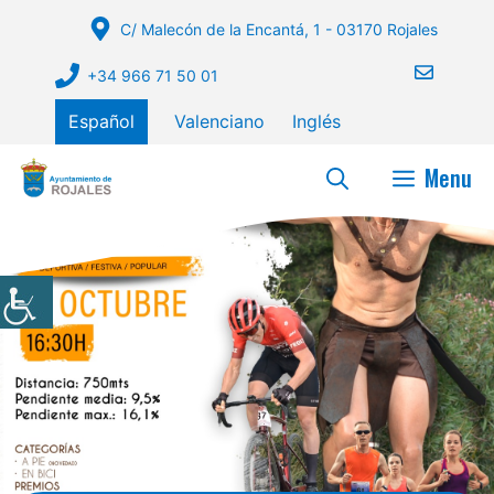
Saltar
C/ Malecón de la Encantá, 1 - 03170 Rojales
al
contenido
+34 966 71 50 01
Español
Valenciano
Inglés
Menu